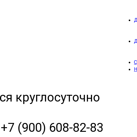
Д
Д
С
Н
ся круглосуточно
+7 (900) 608-82-83